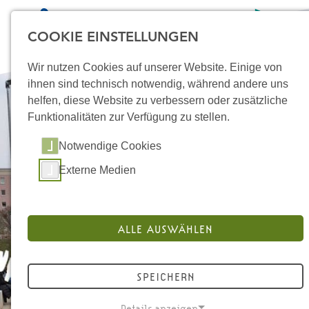
COOKIE EINSTELLUNGEN
Wir nutzen Cookies auf unserer Website. Einige von
ihnen sind technisch notwendig, während andere uns
helfen, diese Website zu verbessern oder zusätzliche
Funktionalitäten zur Verfügung zu stellen.
STARTSEITE
Notwendige Cookies
ÜBER UNS
Externe Medien
STANDORTE
MIKROPROJEKTE
ALLE AUSWÄHLEN
DOKUMENTATION UND
MATERIALIEN
SPEICHERN
KONTAKT
Details anzeigen