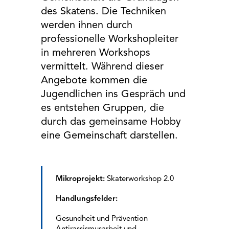
EXTERNE MEDIEN
des Skatens. Die Techniken
Um Inhalte von Videoplattformen und Social Media
werden ihnen durch
Plattformen anzeigen zu können, werden von
professionelle Workshopleiter
diesen externen Medien Cookies gesetzt.
in mehreren Workshops
vermittelt. Während dieser
YouTube
Angebote kommen die
Jugendlichen ins Gespräch und
Vimeo
es entstehen Gruppen, die
durch das gemeinsame Hobby
Google Maps
eine Gemeinschaft darstellen.
Mikroprojekt:
Skaterworkshop 2.0
Handlungsfelder:
Gesundheit und Prävention