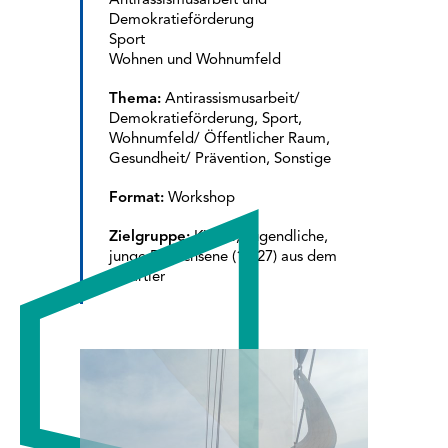
Antirassismusarbeit und
Demokratieförderung
Sport
Wohnen und Wohnumfeld
Thema:
Antirassismusarbeit/
Demokratieförderung, Sport,
Wohnumfeld/ Öffentlicher Raum,
Gesundheit/ Prävention, Sonstige
Format:
Workshop
Zielgruppe:
Kinder, Jugendliche,
junge Erwachsene (12-27) aus dem
Quartier