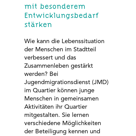
EXTERNE MEDIEN
mit besonderem
Um Inhalte von Videoplattformen und Social Media
Entwicklungsbedarf
Plattformen anzeigen zu können, werden von
stärken
diesen externen Medien Cookies gesetzt.
YouTube
Wie kann die Lebenssituation
der Menschen im Stadtteil
verbessert und das
Vimeo
Zusammenleben gestärkt
werden? Bei
Google Maps
Jugendmigrationsdienst (JMD)
im Quartier können junge
Menschen in gemeinsamen
Aktivitäten ihr Quartier
mitgestalten. Sie lernen
verschiedene Möglichkeiten
der Beteiligung kennen und