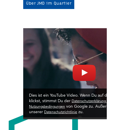
Über JMD im Quartier
Dies ist ein YouTube Video. Wenn Du auf dieses Video
klickst, stimmst Du der
Datenschutzerklärung &
von Google zu. Außerdem stimms
Nutzungsbedingungen
unserer
zu.
Datenschutzrichtlinie