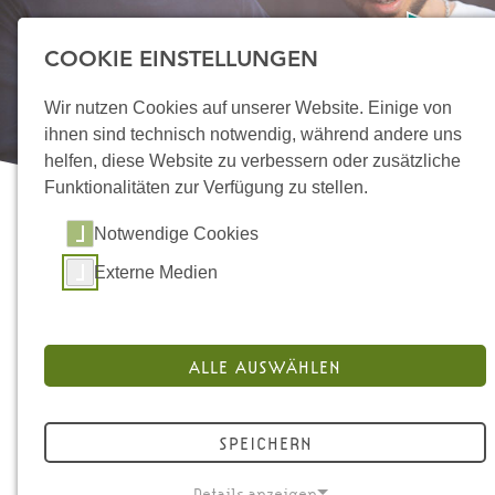
COOKIE EINSTELLUNGEN
Wir nutzen Cookies auf unserer Website. Einige von
ihnen sind technisch notwendig, während andere uns
helfen, diese Website zu verbessern oder zusätzliche
Funktionalitäten zur Verfügung zu stellen.
STARTSEITE
Notwendige Cookies
ÜBER UNS
Externe Medien
STANDORTE
MIKROPROJEKTE
ALLE AUSWÄHLEN
DOKUMENTATION UND
Zusammenleben
MATERIALIEN
SPEICHERN
gestalten –
KONTAKT
Jugendmigrations-
Details anzeigen