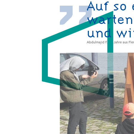
Auf so
warten
und wi
Abdulmajid F., 16 Jahre aus Fl