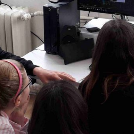
KROPROJEKTE
KUMENTATION UND MATERIALIEN
NTAKT
PRESSUM
RIEREFREIHEITSERKLÄRUNG
TENSCHUTZ
icebüro Jugendmigrationsdienste
228 95968-0
uartier@jugendmigrationsdienste.de