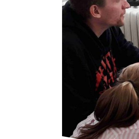
der Website erforderlich.
MI
DO
Einverständnis-Cookie
KO
Name:
cookie_consent
Zweck:
IM
Dieser Cookie speichert die
ausgewählten Einverständnis-
BAR
Optionen des Benutzers
DA
Cookie
Laufzeit:
1 Jahr
Serv
0
q
EXTERNE MEDIEN
Um Inhalte von Videoplattformen und Social Media