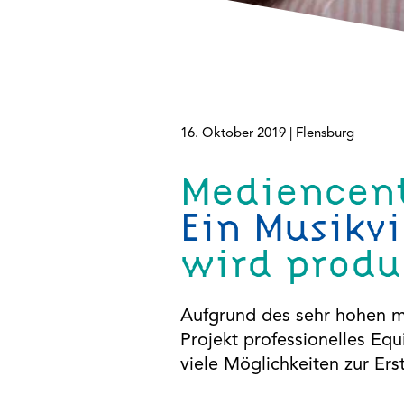
Plattformen anzeigen zu können, werden von diesen
externen Medien Cookies gesetzt.
YouTube
Vimeo
16. Oktober 2019 |
Flensburg
Google Maps
Mediencen
Ein Musikv
wird produ
Aufgrund des sehr hohen me
Projekt professionelles Eq
viele Möglichkeiten zur Er