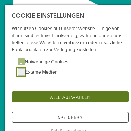
COOKIE EINSTELLUNGEN
« zurück zur Übersicht
Wir nutzen Cookies auf unserer Website. Einige von
ihnen sind technisch notwendig, während andere uns
helfen, diese Website zu verbessern oder zusätzliche
Funktionalitäten zur Verfügung zu stellen.
Potsdam
Notwendige Cookies
Schlaatz
Externe Medien
Im Stadtteil Schlaatz wird die
Am Stern
Bauweise zu einem großen
Der Stadtteil „Am Stern“
Teil von den, für die DDR-Zeit
ALLE AUSWÄHLEN
Drewitz
befindet sich im Osten von
typischen fünfstöckigen
Die Großwohnsiedlung
Potsdam und ist auf die
Neubauten bestimmt. Die
Drewitz liegt am südöstlichen
Fläche bezogen einer der
SPEICHERN
ersten Projekte des JMD im
Stadtrand von Potsdam und
einwohnerreichsten Statteile.
Quartier in Potsdam
Details anzeigen