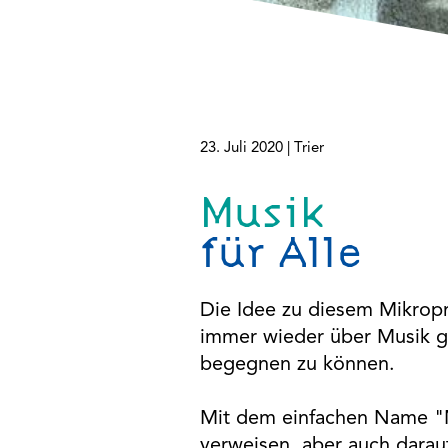
Plattformen anzeigen zu können, werden von diesen
externen Medien Cookies gesetzt.
YouTube
Vimeo
23. Juli 2020 |
Trier
Google Maps
Musik
für Alle
Die Idee zu diesem Mikro
immer wieder über Musik g
begegnen zu können.
Mit dem einfachen Name "Mus
verweisen, aber auch darau