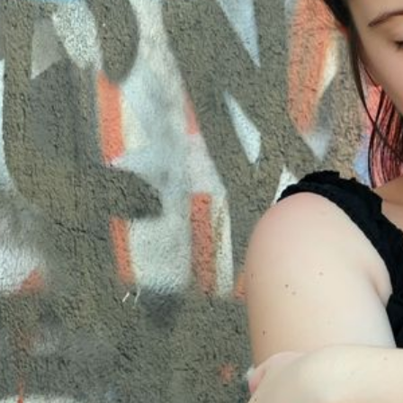
KROPROJEKTE
KUMENTATION UND MATERIALIEN
NTAKT
PRESSUM
RIEREFREIHEITSERKLÄRUNG
TENSCHUTZ
icebüro Jugendmigrationsdienste
228 95968-0
uartier@jugendmigrationsdienste.de