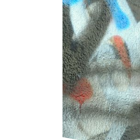
der Website erforderlich.
MI
DO
Einverständnis-Cookie
KO
Name:
cookie_consent
Zweck:
IM
Dieser Cookie speichert die
ausgewählten Einverständnis-
BAR
Optionen des Benutzers
DA
Cookie
Laufzeit:
1 Jahr
Serv
0
q
EXTERNE MEDIEN
Um Inhalte von Videoplattformen und Social Media