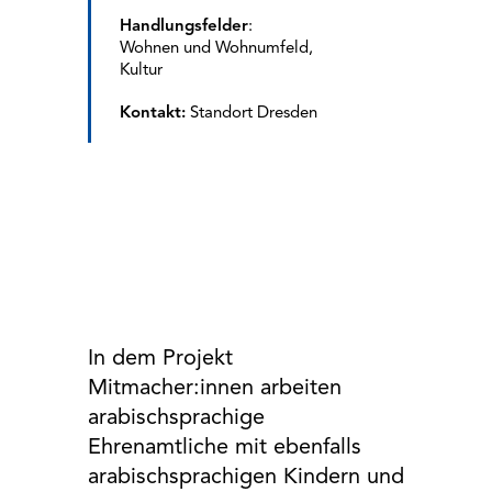
EXTERNE MEDIEN
Handlungsfelder
:
Um Inhalte von Videoplattformen und Social Media
Wohnen und Wohnumfeld,
Plattformen anzeigen zu können, werden von
Kultur
diesen externen Medien Cookies gesetzt.
Kontakt:
Standort Dresden
YouTube
Vimeo
Google Maps
In dem Projekt
Mitmacher:innen arbeiten
arabischsprachige
Ehrenamtliche mit ebenfalls
arabischsprachigen Kindern und