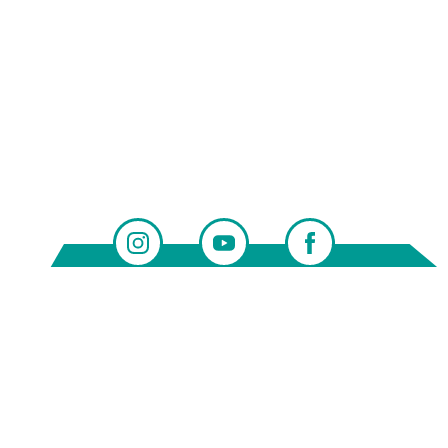
Servicebüro Jugendmigrationsdienste
0228 95968-0
quartier@jugendmigrationsdienste.de
Impressum
Barrierefreiheitserklärung
Datenschutz