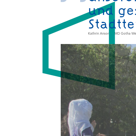
und ge
Stadtte
Kathrin Ansorg, JMD Gotha We