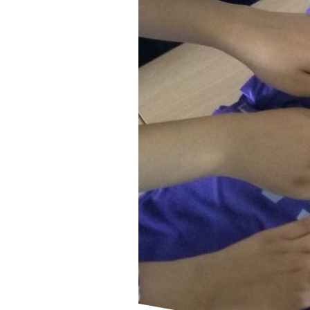
der Website erforderlich.
MI
DO
Einverständnis-Cookie
KO
Name:
cookie_consent
Zweck:
IM
Dieser Cookie speichert die
ausgewählten Einverständnis-
BAR
Optionen des Benutzers
DA
Cookie
Laufzeit:
1 Jahr
Serv
0
q
EXTERNE MEDIEN
Um Inhalte von Videoplattformen und Social Media