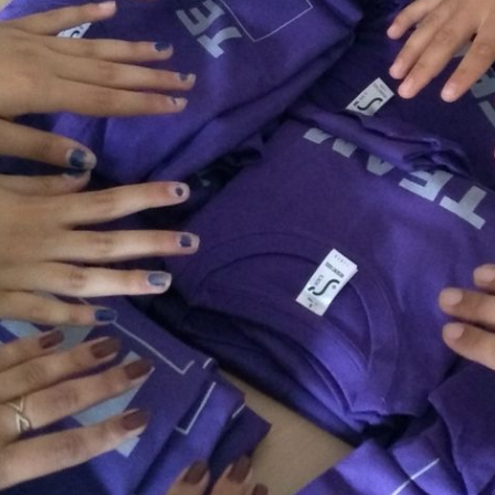
KROPROJEKTE
KUMENTATION UND MATERIALIEN
NTAKT
PRESSUM
RIEREFREIHEITSERKLÄRUNG
TENSCHUTZ
icebüro Jugendmigrationsdienste
228 95968-0
uartier@jugendmigrationsdienste.de