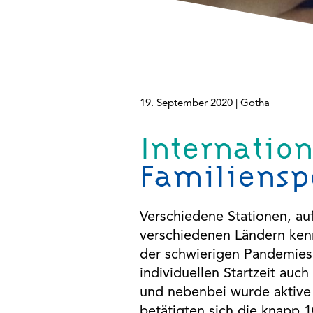
Plattformen anzeigen zu können, werden von diesen
externen Medien Cookies gesetzt.
YouTube
Vimeo
19. September 2020 |
Gotha
Google Maps
Internatio
Familiensp
Verschiedene Stationen, auf
verschiedenen Ländern kenn
der schwierigen Pandemiesi
individuellen Startzeit auch
und nebenbei wurde aktive 
betätigten sich die knapp 