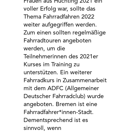
Frauen aus Huchting 2021 ein
EXTERNE MEDIEN
voller Erfolg war, sollte das
Um Inhalte von Videoplattformen und Social Media
Thema Fahrradfahren 2022
Plattformen anzeigen zu können, werden von
weiter aufgegriffen werden.
diesen externen Medien Cookies gesetzt.
Zum einen sollten regelmäßige
YouTube
Fahrradtouren angeboten
werden, um die
Teilnehmerinnen des 2021er
Vimeo
Kurses im Training zu
unterstützen. Ein weiterer
Google Maps
Fahrradkurs in Zusammenarbeit
mit dem ADFC (Allgemeiner
Deutscher Fahrradclub) wurde
angeboten. Bremen ist eine
Fahrradfahrer*innen-Stadt.
Dementsprechend ist es
sinnvoll, wenn